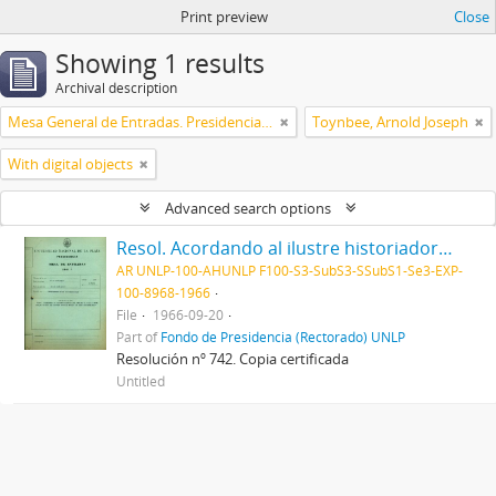
Print preview
Close
Showing 1 results
Archival description
Mesa General de Entradas. Presidencia UNLP
Toynbee, Arnold Joseph
With digital objects
Advanced search options
Resol. Acordando al ilustre historiador inglés Dr. Arnold Toynbee, el título de "Doctor Honoris Causa" de esta Universidad 1966
AR UNLP-100-AHUNLP F100-S3-SubS3-SSubS1-Se3-EXP-
100-8968-1966
File
1966-09-20
Part of
Fondo de Presidencia (Rectorado) UNLP
Resolución nº 742. Copia certificada
Untitled