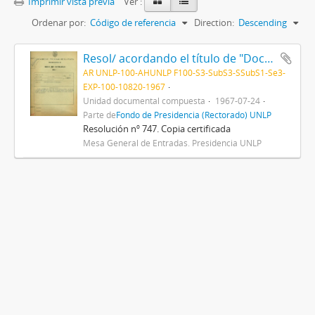
Imprimir vista previa
Ver :
Ordenar por:
Código de referencia
Direction:
Descending
Resol/ acordando el título de "Doctor Honoris Causa" al Dr. Albert Sabin, y disponiendo que el acto de entrega del mismo se efectúe el día 28 del actual, en esta Presidencia 1967
AR UNLP-100-AHUNLP F100-S3-SubS3-SSubS1-Se3-
EXP-100-10820-1967
Unidad documental compuesta
1967-07-24
Parte de
Fondo de Presidencia (Rectorado) UNLP
Resolución nº 747. Copia certificada
Mesa General de Entradas. Presidencia UNLP