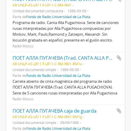
AR UNLP-AS-LR11 F-LR11-C-RM-RM1
Unidad documental compuesta
1986-09-09
Parte de
Fondo de Radio Universidad de La Plata
Programa de radio. Canta Alla Pugachiova. Serie de canciones
rusas interpretadas por Alla Pugachiova compuestas por
Minkov, Mark, Pauls,Raimond y Zatsepin, Alexandr. Sin
locución grabada en español, presente en el guión escrito.
Radio Moscú
ПОЕТ АЛЛА ПУГАЧЕВА (Trad. CANTA ALLA PUGACHIOVA)
AR UNLP-AS-LR11 F-LR11-C-RM-RM1-RM1a
Unidad documental simple
1986-09-09
Parte de
Fondo de Radio Universidad de La Plata
Carrete abierto de cinta magnètica del programa de radio
ПОЕТ АЛЛА ПУГАЧЕВА (Trad. CANTA ALLA PUGACHIOVA).
Serie de 5 canciones rusas interpretadas por Alla Pugachiova
Radio Moscú
ПОЕТ АЛЛА ПУГАЧЕВА caja de guarda
AR UNLP-AS-LR11 F-LR11-C-RM-RM1-RM1g
Unidad documental simple
09/09/1986
Parte de
Fondo de Radio Universidad de La Plata