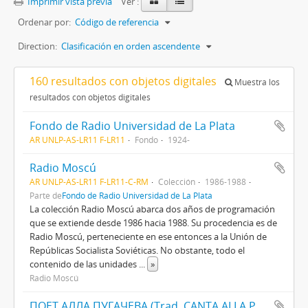
Imprimir vista previa
Ver :
Ordenar por:
Código de referencia
Direction:
Clasificación en orden ascendente
160 resultados con objetos digitales
Muestra los
resultados con objetos digitales
Fondo de Radio Universidad de La Plata
AR UNLP-AS-LR11 F-LR11
Fondo
1924-
Radio Moscú
AR UNLP-AS-LR11 F-LR11-C-RM
Colección
1986-1988
Parte de
Fondo de Radio Universidad de La Plata
La colección Radio Moscú abarca dos años de programación
que se extiende desde 1986 hacia 1988. Su procedencia es de
Radio Moscú, perteneciente en ese entonces a la Unión de
Repúblicas Socialista Soviéticas. No obstante, todo el
contenido de las unidades
...
»
Radio Moscú
ПОЕТ АЛЛА ПУГАЧЕВА (Trad. CANTA ALLA PUGACHIOVA)