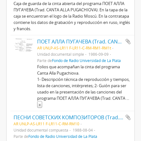
Caja de guarda de la cinta abierta del programa ПОЕТ АЛЛА
ПУГАЧЕВА (Trad. CANTA ALLA PUGACHIOVA). En la tapa de la
caja se encuentran el logo de la Radio Moscú. En la contratapa
contiene los datos de grabación y reproducción en ruso, inglés
y francés.
ПОЕТ АЛЛА ПУГАЧЕВА (Trad. CANTA ALLA PUGACHIOVA) texto 1986
AR UNLP-AS-LR11 F-LR11-C-RM-RM1-RM1t
Unidad documental simple
1986-09-09
Parte de
Fondo de Radio Universidad de La Plata
Folios que acompañan la cinta del programa
Canta Alla Pugachiova.
1- Descripción técnica de reproducción y tiempos,
lista de canciones, intérpretes; 2- Guión para ser
usado en la presentación de las canciones del
programa ПОЕТ АЛЛА ПУГАЧЕВА (Trad. CANTA
...
»
ПЕСНИ СОВЕТСКИХ КОМПОЗИТОРОВ (Trad. CANCIONES DE COMPOSITORES SOVIÉTICOS)
AR UNLP-AS-LR11 F-LR11-C-RM-RM10
Unidad documental compuesta
1988-08-04
Parte de
Fondo de Radio Universidad de La Plata