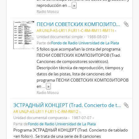
reproducción en
...
»
Radio Moscú
ПЕСНИ СОВЕТСКИХ КОМПОЗИТОРОВ (Trad. CANCIONES DE COMPOSITORES SOVIÉTICOS)
AR UNLP-AS-LR11 F-LR11-C-RM-RM11-RM11t
Unidad documental simple
1988-08-03
Parte de
Fondo de Radio Universidad de La Plata
5 folios que acompañan la cinta del programa
ПЕСНИ СОВЕТСКИХ КОМПОЗИТОРОВ (Trad.
Canciones de compositores soviéticos).
Descripción técnica de reproducción, tiempos y
datos de las pistas, lista de canciones del
programa ПЕСНИ СОВЕТСКИХ КОМПОЗИТОРОВ
en
...
»
Radio Moscú
ЭСТРАДНЫЙ КОНЦЕРТ (Trad. Concierto de tablado <en folio>)
AR UNLP-AS-LR11 F-LR11-C-RM-RM12
Unidad documental compuesta
1987-07-07
Parte de
Fondo de Radio Universidad de La Plata
Programa ЭСТРАДНЫЙ КОНЦЕРТ (Trad. Concierto de tablado
<en folio>) . Se trata de una serie de 8 canciones