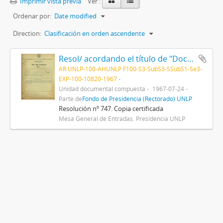
Imprimir vista previa
Ver :
Ordenar por:
Date modified
Direction:
Clasificación en orden ascendente
Resol/ acordando el título de "Doctor Honoris Causa" al Dr. Albert Sabin, y disponiendo que el acto de entrega del mismo se efectúe el día 28 del actual, en esta Presidencia 1967
AR UNLP-100-AHUNLP F100-S3-SubS3-SSubS1-Se3-
EXP-100-10820-1967
Unidad documental compuesta
1967-07-24
Parte de
Fondo de Presidencia (Rectorado) UNLP
Resolución nº 747. Copia certificada
Mesa General de Entradas. Presidencia UNLP