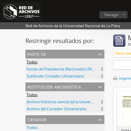
Navegar
Red de Archivos de la Universidad Nacional de La Plata
Restringir resultados por:
De
parte de
Todos
Fondo de Presidencia (Rectorado) UNLP
2
Subfondo Comedor Universitario
2
Imprimi
institución archivística
Todos
Archivo Histórico central de la Universidad Nacional de La Plata
2
Archivo del Comedor Universitario
2
creador
Todos
Ficha 