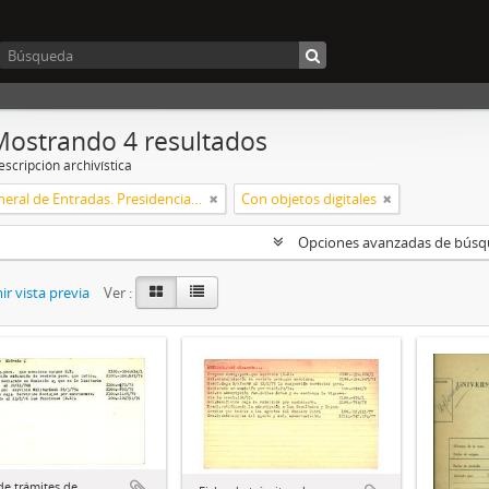
Mostrando 4 resultados
scripción archivística
Mesa General de Entradas. Presidencia UNLP
Con objetos digitales
Opciones avanzadas de bús
r vista previa
Ver :
de trámites de