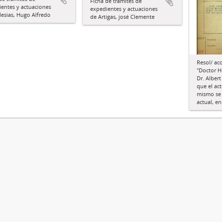
Ficha de trámites de
entes y actuaciones
expedientes y actuaciones
lesias, Hugo Alfredo
de Artigas, josé Clemente
Resol/ ac
"Doctor H
Dr. Alber
que el ac
mismo se 
actual, en