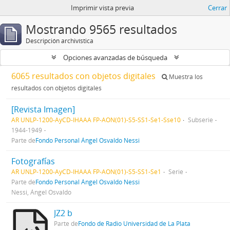
Imprimir vista previa
Cerrar
Mostrando 9565 resultados
Descripción archivística
Opciones avanzadas de búsqueda
6065 resultados con objetos digitales
Muestra los
resultados con objetos digitales
[Revista Imagen]
AR UNLP-1200-AyCD-IHAAA FP-AON(01)-S5-SS1-Se1-Sse10
Subserie
1944-1949
Parte de
Fondo Personal Ángel Osvaldo Nessi
Fotografías
AR UNLP-1200-AyCD-IHAAA FP-AON(01)-S5-SS1-Se1
Serie
Parte de
Fondo Personal Ángel Osvaldo Nessi
Nessi, Ángel Osvaldo
JZ2 b
Parte de
Fondo de Radio Universidad de La Plata