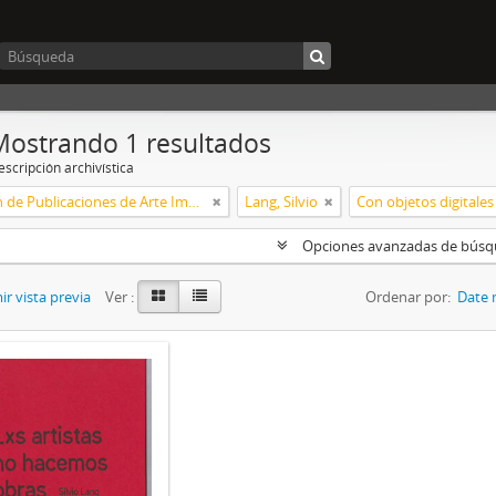
Mostrando 1 resultados
scripción archivística
Colección de Publicaciones de Arte Impreso
Lang, Silvio
Con objetos digitales
Opciones avanzadas de bús
r vista previa
Ver :
Ordenar por:
Date 