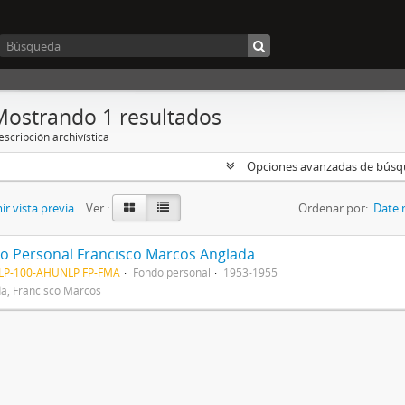
Mostrando 1 resultados
scripción archivística
Opciones avanzadas de bús
r vista previa
Ver :
Ordenar por:
Date 
o Personal Francisco Marcos Anglada
LP-100-AHUNLP FP-FMA
Fondo personal
1953-1955
a, Francisco Marcos