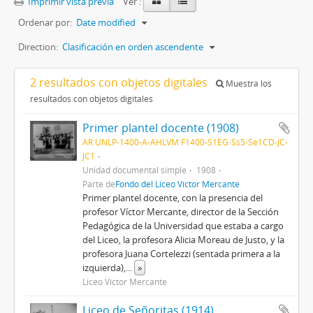
Imprimir vista previa
Ver :
Ordenar por:
Date modified
Direction:
Clasificación en orden ascendente
2 resultados con objetos digitales
Muestra los
resultados con objetos digitales
Primer plantel docente (1908)
AR UNLP-1400-A-AHLVM F1400-S1EG-Ss5-Se1CD-JC-
JC1
Unidad documental simple
1908
Parte de
Fondo del Liceo Víctor Mercante
Primer plantel docente, con la presencia del
profesor Víctor Mercante, director de la Sección
Pedagógica de la Universidad que estaba a cargo
del Liceo, la profesora Alicia Moreau de Justo, y la
profesora Juana Cortelezzi (sentada primera a la
izquierda),
...
»
Liceo Víctor Mercante
Liceo de Señoritas (1914)