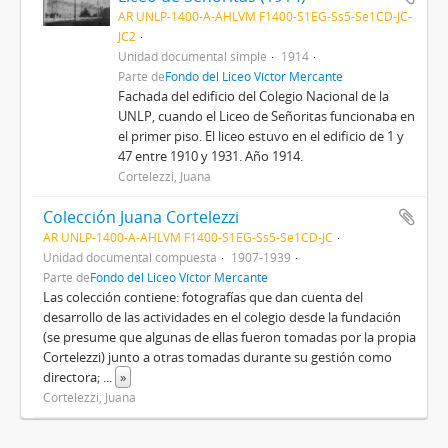
AR UNLP-1400-A-AHLVM F1400-S1EG-Ss5-Se1CD-JC-
JC2
Unidad documental simple
1914
Parte de
Fondo del Liceo Víctor Mercante
Fachada del edificio del Colegio Nacional de la
UNLP, cuando el Liceo de Señoritas funcionaba en
el primer piso. El liceo estuvo en el edificio de 1 y
47 entre 1910 y 1931. Año 1914.
Cortelezzi, Juana
Colección Juana Cortelezzi
AR UNLP-1400-A-AHLVM F1400-S1EG-Ss5-Se1CD-JC
Unidad documental compuesta
1907-1939
Parte de
Fondo del Liceo Víctor Mercante
Las colección contiene: fotografías que dan cuenta del
desarrollo de las actividades en el colegio desde la fundación
(se presume que algunas de ellas fueron tomadas por la propia
Cortelezzi) junto a otras tomadas durante su gestión como
directora;
...
»
Cortelezzi, Juana