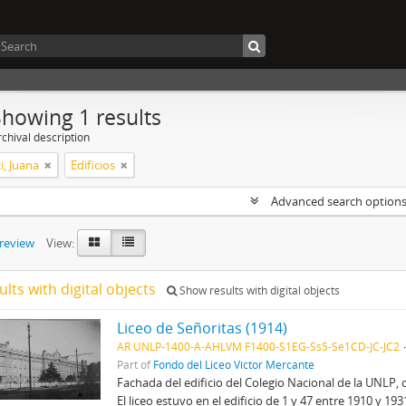
Showing 1 results
chival description
i, Juana
Edificios
Advanced search option
preview
View:
ults with digital objects
Show results with digital objects
Liceo de Señoritas (1914)
AR UNLP-1400-A-AHLVM F1400-S1EG-Ss5-Se1CD-JC-JC2
Part of
Fondo del Liceo Víctor Mercante
Fachada del edificio del Colegio Nacional de la UNLP, 
El liceo estuvo en el edificio de 1 y 47 entre 1910 y 19