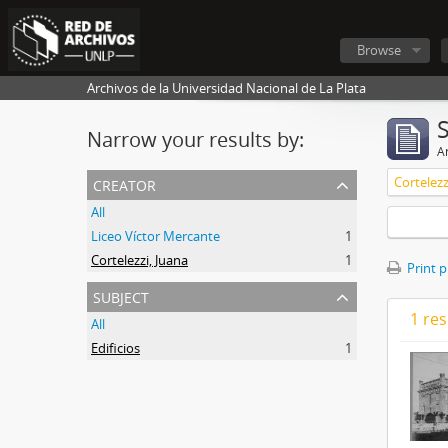
Browse
Archivos de la Universidad Nacional de La Plata
Narrow your results by:
Ar
creator
Cortelezz
All
Liceo Víctor Mercante
1
Cortelezzi, Juana
1
Print 
subject
1 res
All
Edificios
1