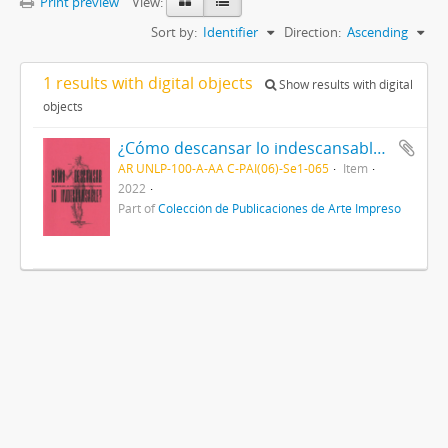
Print preview
View:
Sort by:
Identifier
Direction:
Ascending
1 results with digital objects
Show results with digital
objects
¿Cómo descansar lo indescansable? - Pequeño manual de autocuidados para cuerpos cansados
AR UNLP-100-A-AA C-PAI(06)-Se1-065
Item
2022
Part of
Colección de Publicaciones de Arte Impreso