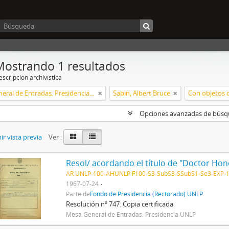
Mostrando 1 resultados
scripción archivística
Mesa General de Entradas. Presidencia UNLP
Sabin, Albert Bruce
Con objetos d
Opciones avanzadas de bús
r vista previa
Ver :
AR UNLP-100-AHUNLP F100-S3-SubS3-SSubS1-Se3-EXP-
1967-07-24
Parte de
Fondo de Presidencia (Rectorado) UNLP
Resolución nº 747. Copia certificada
Mesa General de Entradas. Presidencia UNLP