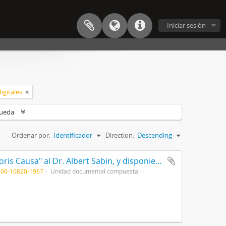
Iniciar sesión
igitales
queda
Ordenar por:
Identificador
Direction:
Descending
Resol/ acordando el título de "Doctor Honoris Causa" al Dr. Albert Sabin, y disponiendo que el acto de entrega del mismo se efectúe el día 28 del actual, en esta Presidencia 1967
100-10820-1967
Unidad documental compuesta