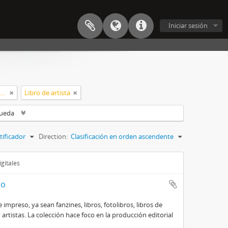
Iniciar sesión
Ciudad Autónoma de Buenos Aires (Argentina)
Libro de artista
queda
tificador
Direction:
Clasificación en orden ascendente
gitales
so
impreso, ya sean fanzines, libros, fotolibros, libros de
 artistas. La colección hace foco en la producción editorial