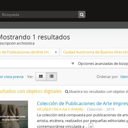
Mostrando 1 resultados
scripción archivística
Colección de Publicaciones de Arte Impreso
Opciones avanzadas de bús
r vista previa
Ver :
Ordenar por:
Iden
ultados con objetos digitales
Muestra los resultados con objetos di
Colección de Publicaciones de Arte Impre
AR UNLP-100-A-AA C-PAI(06)
Colección
2019
La colección está compuesta por publicaciones de arte 
artista, etcétera, realizados por pequeñas editoriales y
contemporánea vinculada a
...
»