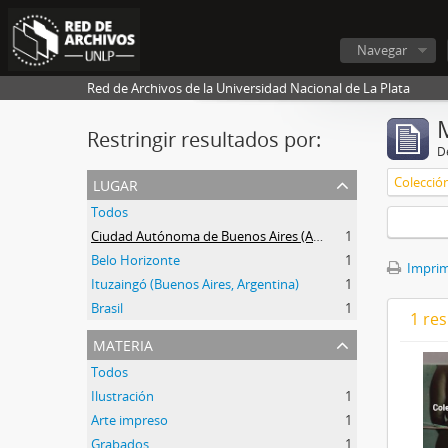
Navegar
Red de Archivos de la Universidad Nacional de La Plata
Restringir resultados por:
De
lugar
Todos
Ciudad Autónoma de Buenos Aires (Argentina)
1
Belo Horizonte
1
Imprimi
Ituzaingó (Buenos Aires, Argentina)
1
Brasil
1
1 res
materia
Todos
Ilustración
1
Arte impreso
1
Grabados
1