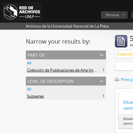
Browse
Archivos de la Universidad Nacional de La Plata
Narrow your results by:
Ar
part of
All
Colección de Publicaciones de Arte Impreso
1
level of description
Print 
All
Subseries
1
Eduar
cami
Eduard
camin