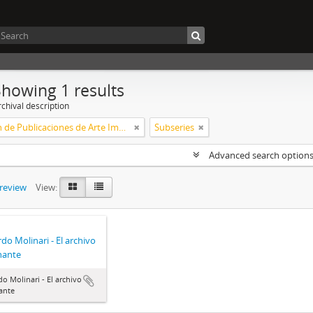
Showing 1 results
chival description
Colección de Publicaciones de Arte Impreso
Subseries
Advanced search option
preview
View:
do Molinari - El archivo
nante
o Molinari - El archivo
ante