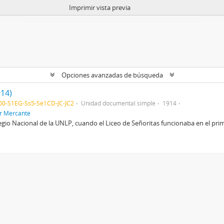
Imprimir vista previa
Opciones avanzadas de búsqueda
914)
0-S1EG-Ss5-Se1CD-JC-JC2
Unidad documental simple
1914
or Mercante
egio Nacional de la UNLP, cuando el Liceo de Señoritas funcionaba en el primer