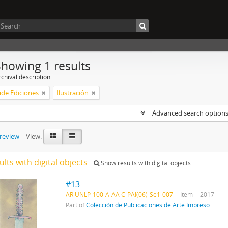
Showing 1 results
chival description
e Ediciones
Ilustración
Advanced search option
preview
View:
ults with digital objects
Show results with digital objects
#13
AR UNLP-100-A-AA C-PAI(06)-Se1-007
Item
2017
Part of
Colección de Publicaciones de Arte Impreso