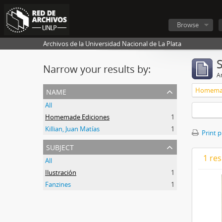
Browse
Archivos de la Universidad Nacional de La Plata
Narrow your results by:
Ar
name
Homemad
All
Homemade Ediciones
1
Killian, Juan Matías
1
Print 
subject
1 res
All
Ilustración
1
Fanzines
1