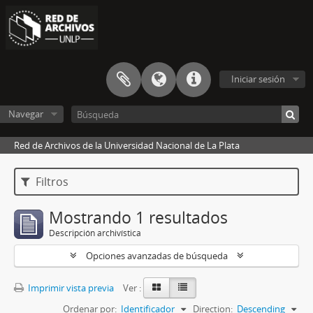
Iniciar sesión
Navegar
Red de Archivos de la Universidad Nacional de La Plata
Filtros
Mostrando 1 resultados
Descripción archivística
Opciones avanzadas de búsqueda
Imprimir vista previa
Ver :
Ordenar por:
Identificador
Direction:
Descending