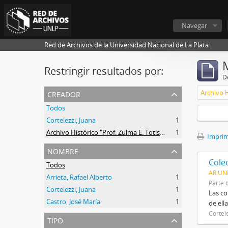
Navegar
Red de Archivos de la Universidad Nacional de La Plata
Restringir resultados por:
De
creador
Todos
Cortelezzi, Juana
1
Archivo Histórico "Prof. Zulma E. Totis" Liceo Víctor Mercante
1
Imprimi
nombre
Colec
Todos
AR UN
Arrieta, Rafael Alberto
1
Parte 
Cortelezzi, Juana
1
Las co
Castro, José María
1
de ell
Cortel
tipo