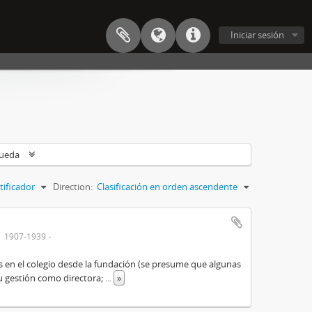
Iniciar sesión
queda
tificador
Direction:
Clasificación en orden ascendente
1907-1939
es en el colegio desde la fundación (se presume que algunas
su gestión como directora;
...
»