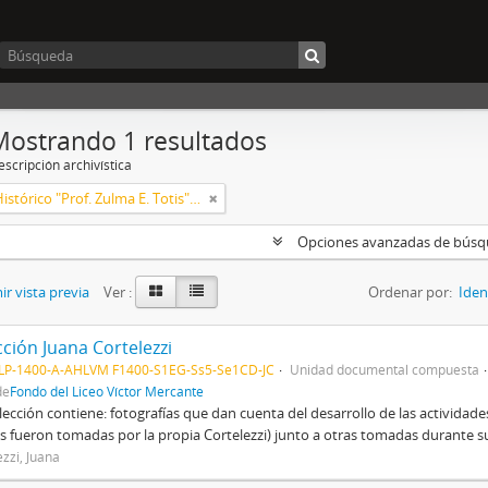
Mostrando 1 resultados
scripción archivística
Archivo Histórico "Prof. Zulma E. Totis" Liceo Víctor Mercante
Opciones avanzadas de bús
r vista previa
Ver :
Ordenar por:
Iden
ción Juana Cortelezzi
LP-1400-A-AHLVM F1400-S1EG-Ss5-Se1CD-JC
Unidad documental compuesta
de
Fondo del Liceo Víctor Mercante
lección contiene: fotografías que dan cuenta del desarrollo de las actividad
as fueron tomadas por la propia Cortelezzi) junto a otras tomadas durante 
ezzi, Juana