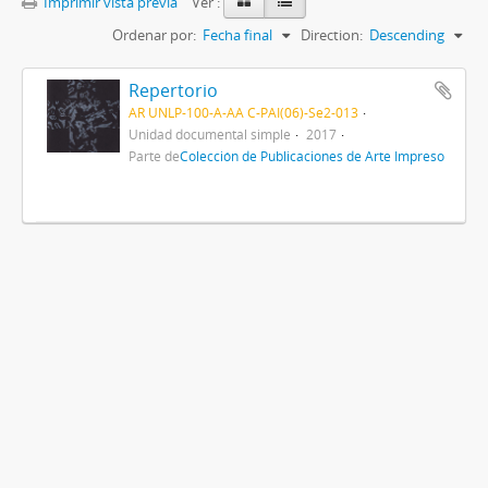
Imprimir vista previa
Ver :
Ordenar por:
Fecha final
Direction:
Descending
Repertorio
AR UNLP-100-A-AA C-PAI(06)-Se2-013
Unidad documental simple
2017
Parte de
Colección de Publicaciones de Arte Impreso