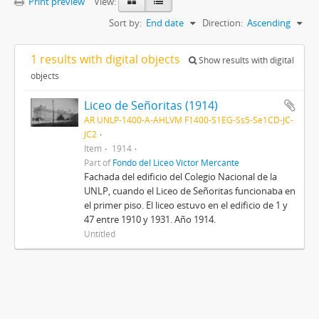
Print preview
View:
Sort by:
End date
Direction:
Ascending
1 results with digital objects
Show results with digital
objects
Liceo de Señoritas (1914)
AR UNLP-1400-A-AHLVM F1400-S1EG-Ss5-Se1CD-JC-
JC2
Item
1914
Part of
Fondo del Liceo Víctor Mercante
Fachada del edificio del Colegio Nacional de la
UNLP, cuando el Liceo de Señoritas funcionaba en
el primer piso. El liceo estuvo en el edificio de 1 y
47 entre 1910 y 1931. Año 1914.
Untitled