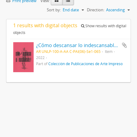
Print preview
View:
Sort by:
End date
Direction:
Ascending
1 results with digital objects
Show results with digital
objects
¿Cómo descansar lo indescansable? - Pequeño manual de autocuidados para cuerpos cansados
AR UNLP-100-A-AA C-PAI(06)-Se1-065
Item
2022
Part of
Colección de Publicaciones de Arte Impreso