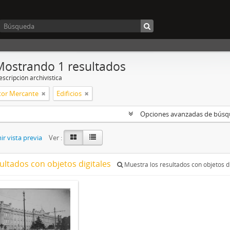
Mostrando 1 resultados
scripción archivística
ctor Mercante
Edificios
Opciones avanzadas de bús
r vista previa
Ver :
ultados con objetos digitales
Muestra los resultados con objetos di