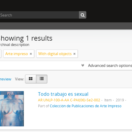
Showing 1 results
chival description
Arte impreso
With digital objects
Advanced search option
preview
View:
Todo trabajo es sexual
AR UNLP-100-A-AA C-PAI(06)-Se2-002
Item
2019
Part of
Colección de Publicaciones de Arte Impreso