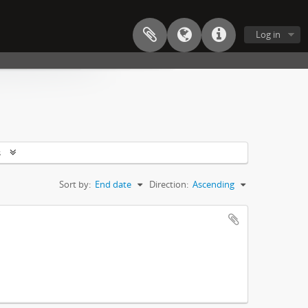
Log in
s
Sort by:
End date
Direction:
Ascending