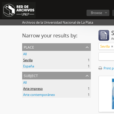
Browse
Archivos de la Universidad Nacional de La Plata
Narrow your results by:
Ar
place
Sevilla
All
Sevilla
1
España
1
Print 
subject
All
Arte impreso
1
Arte contemporáneo
1