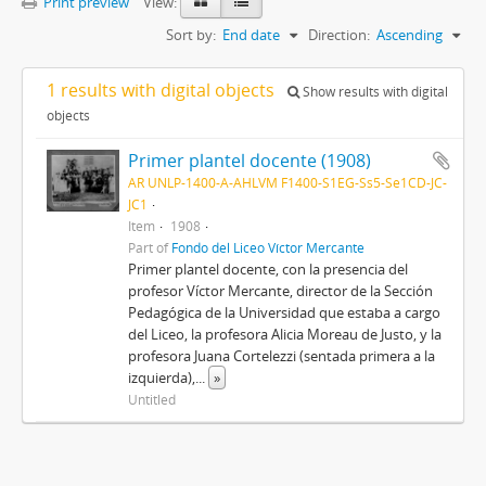
Print preview
View:
Sort by:
End date
Direction:
Ascending
1 results with digital objects
Show results with digital
objects
Primer plantel docente (1908)
AR UNLP-1400-A-AHLVM F1400-S1EG-Ss5-Se1CD-JC-
JC1
Item
1908
Part of
Fondo del Liceo Víctor Mercante
Primer plantel docente, con la presencia del
profesor Víctor Mercante, director de la Sección
Pedagógica de la Universidad que estaba a cargo
del Liceo, la profesora Alicia Moreau de Justo, y la
profesora Juana Cortelezzi (sentada primera a la
izquierda),
...
»
Untitled