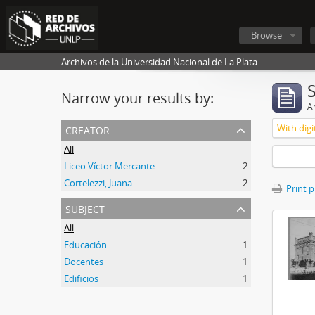
Browse
Archivos de la Universidad Nacional de La Plata
Narrow your results by:
Ar
creator
With digi
All
Liceo Víctor Mercante
2
Cortelezzi, Juana
2
Print 
subject
All
Educación
1
Docentes
1
Edificios
1