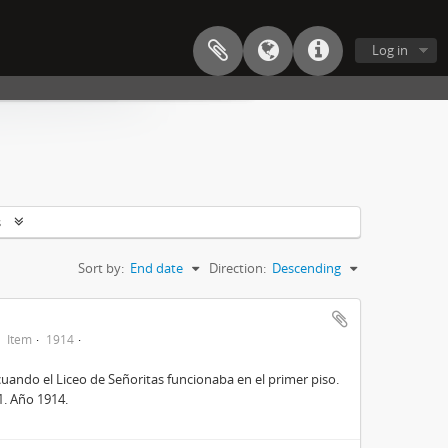
Log in
s
Sort by:
End date
Direction:
Descending
Item
1914
cuando el Liceo de Señoritas funcionaba en el primer piso.
31. Año 1914.