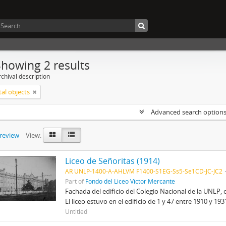
Showing 2 results
chival description
tal objects
Advanced search option
preview
View:
Liceo de Señoritas (1914)
AR UNLP-1400-A-AHLVM F1400-S1EG-Ss5-Se1CD-JC-JC2
Part of
Fondo del Liceo Víctor Mercante
Fachada del edificio del Colegio Nacional de la UNLP, 
El liceo estuvo en el edificio de 1 y 47 entre 1910 y 19
Untitled