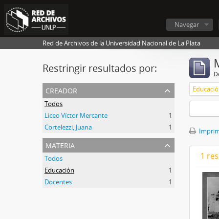
Navegar
Red de Archivos de la Universidad Nacional de La Plata
Restringir resultados por:
De
creador
Educaci
Todos
Liceo Víctor Mercante
1
Cortelezzi, Juana
1
Imprimi
materia
1 res
Todos
Educación
1
Docentes
1