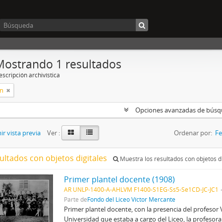
Mostrando 1 resultados
scripción archivística
ón
Opciones avanzadas de bús
r vista previa
Ver :
Ordenar por:
Fe
ultados con objetos digitales
Muestra los resultados con objetos di
Primer plantel docente (1908)
AR UNLP-1400-A-AHLVM F1400-S1EG-Ss5-Se1CD-JC-JC1
Parte de
Fondo del Liceo Víctor Mercante
Primer plantel docente, con la presencia del profesor 
Universidad que estaba a cargo del Liceo, la profesora 