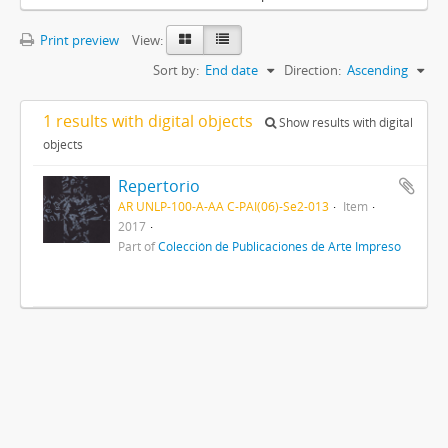
Print preview
View:
Sort by:
End date
Direction:
Ascending
1 results with digital objects
Show results with digital
objects
Repertorio
AR UNLP-100-A-AA C-PAI(06)-Se2-013
Item
2017
Part of
Colección de Publicaciones de Arte Impreso