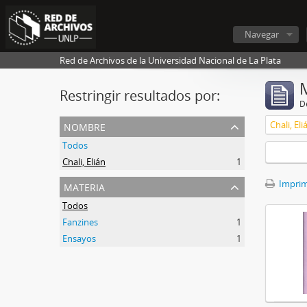
Navegar
Red de Archivos de la Universidad Nacional de La Plata
Restringir resultados por:
De
nombre
Chali, Eli
Todos
Chali, Elián
1
materia
Imprimi
Todos
Fanzines
1
Ensayos
1