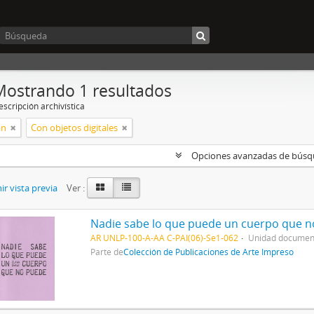
Mostrando 1 resultados
scripción archivística
án
Con objetos digitales
Opciones avanzadas de bús
r vista previa
Ver :
Nadie sabe lo que puede un cuerpo que 
AR UNLP-100-A-AA C-PAI(06)-Se1-062
Unidad document
Parte de
Colección de Publicaciones de Arte Impreso