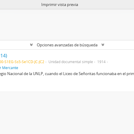
Imprimir vista previa
Opciones avanzadas de búsqueda
914)
0-S1EG-Ss5-Se1CD-JC-JC2
Unidad documental simple
1914
or Mercante
egio Nacional de la UNLP, cuando el Liceo de Señoritas funcionaba en el primer