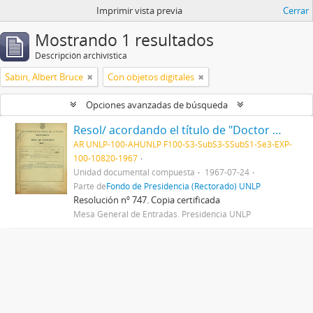
Imprimir vista previa
Cerrar
Mostrando 1 resultados
Descripción archivística
Sabin, Albert Bruce
Con objetos digitales
Opciones avanzadas de búsqueda
Resol/ acordando el título de "Doctor Honoris Causa" al Dr. Albert Sabin, y disponiendo que el acto de entrega del mismo se efectúe el día 28 del actual, en esta Presidencia 1967
AR UNLP-100-AHUNLP F100-S3-SubS3-SSubS1-Se3-EXP-
100-10820-1967
Unidad documental compuesta
1967-07-24
Parte de
Fondo de Presidencia (Rectorado) UNLP
Resolución nº 747. Copia certificada
Mesa General de Entradas. Presidencia UNLP