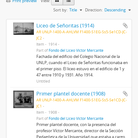
Print preview
View:
Sort by:
Title
Direction:
Descending
Liceo de Señoritas (1914)
AR UNLP-1400-A-AHLVM F1400-S1EG-Ss5-Se1CD-JC-
JC2
Item
1914
Part of
Fondo del Liceo Víctor Mercante
Fachada del edificio del Colegio Nacional de la
UNLP, cuando el Liceo de Señoritas funcionaba en
el primer piso. El liceo estuvo en el edificio de 1 y
47 entre 1910 y 1931. Año 1914.
Untitled
Primer plantel docente (1908)
AR UNLP-1400-A-AHLVM F1400-S1EG-Ss5-Se1CD-JC-
JC1
Item
1908
Part of
Fondo del Liceo Víctor Mercante
Primer plantel docente, con la presencia del
profesor Víctor Mercante, director de la Sección
Pedagógica de la Universidad que estaba a cargo