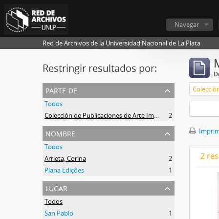
Navegar
Red de Archivos de la Universidad Nacional de La Plata
Restringir resultados por:
De
parte de
Todos
Colección de Publicaciones de Arte Impreso
2
nombre
Imprimi
Todos
2 res
Arrieta, Corina
2
Plana Edições
1
lugar
Todos
San Pablo
1