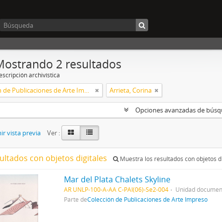
Mostrando 2 resultados
scripción archivística
Colección de Publicaciones de Arte Impreso
Arrieta, Corina
Opciones avanzadas de bús
r vista previa
Ver :
ultados con objetos digitales
Muestra los resultados con objetos di
Mar del Plata Chalets Skyline
AR UNLP-100-A-AA C-PAI(06)-Se2-004
Unidad document
Parte de
Colección de Publicaciones de Arte Impreso