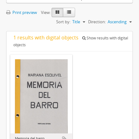
Print preview
View:
Sort by:
Title
Direction:
Ascending
1 results with digital objects
Show results with digital
objects
Memoria del barro