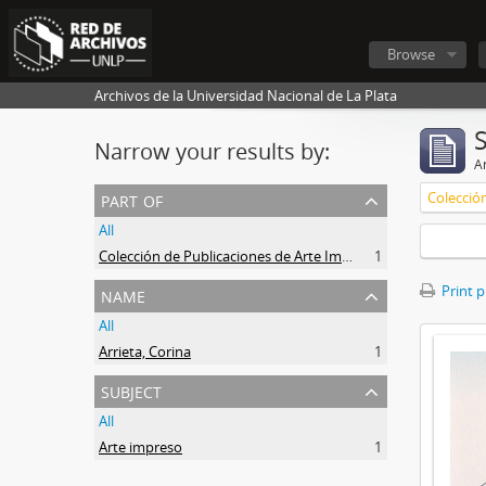
Browse
Archivos de la Universidad Nacional de La Plata
Narrow your results by:
Ar
part of
All
Colección de Publicaciones de Arte Impreso
1
name
Print 
All
Arrieta, Corina
1
subject
All
Arte impreso
1