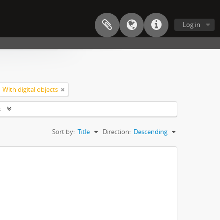
Log in
With digital objects
s
Sort by:
Title
Direction:
Descending