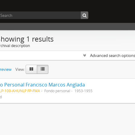
Showing 1 results
chival description
Advanced search option
preview
View:
o Personal Francisco Marcos Anglada
LP-100-AHUNLP FP-FMA
Fondo personal
1953-1955
ed