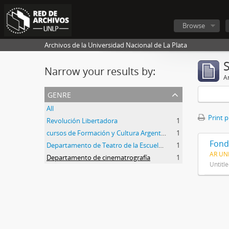
Browse
Archivos de la Universidad Nacional de La Plata
Narrow your results by:
Ar
genre
All
Print 
Revolución Libertadora
1
cursos de Formación y Cultura Argentina
1
Fond
Departamento de Teatro de la Escuela de Bellas Artes
1
AR UN
Departamento de cinematrografía
1
Untitl