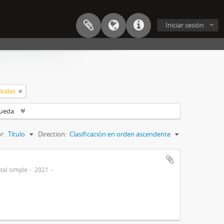
Iniciar sesión
itales
queda
r:
Título
Direction:
Clasificación en orden ascendente
al simple
2021