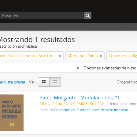
Mostrando 1 resultados
scripción archivística
Colección de Publicaciones de Arte Impreso
Morgante, Pablo
Con objetos dig
Opciones avanzadas de bús
r vista previa
Ver :
Ordenar po
Pablo Morgante - Modulaciones #1
AR UNLP-100-A-AA C-PAI(06)-Se1-032
Unidad document
Parte de
Colección de Publicaciones de Arte Impreso