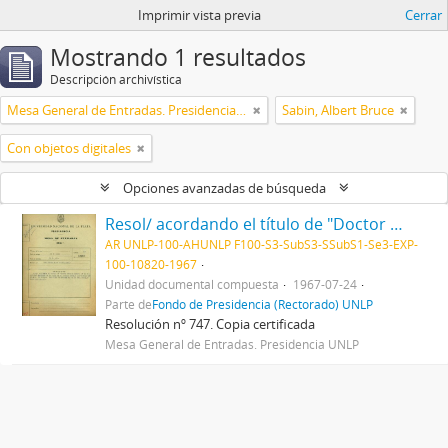
Imprimir vista previa
Cerrar
Mostrando 1 resultados
Descripción archivística
Mesa General de Entradas. Presidencia UNLP
Sabin, Albert Bruce
Con objetos digitales
Opciones avanzadas de búsqueda
Resol/ acordando el título de "Doctor Honoris Causa" al Dr. Albert Sabin, y disponiendo que el acto de entrega del mismo se efectúe el día 28 del actual, en esta Presidencia 1967
AR UNLP-100-AHUNLP F100-S3-SubS3-SSubS1-Se3-EXP-
100-10820-1967
Unidad documental compuesta
1967-07-24
Parte de
Fondo de Presidencia (Rectorado) UNLP
Resolución nº 747. Copia certificada
Mesa General de Entradas. Presidencia UNLP