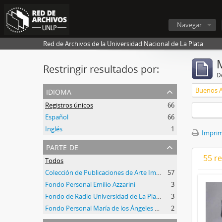
Navegar
Red de Archivos de la Universidad Nacional de La Plata
Restringir resultados por:
De
idioma
Buenos A
Registros únicos
66
Español
66
Inglés
1
Imprimi
parte de
55 r
Todos
Colección de Publicaciones de Arte Impreso
57
Fondo Personal Emilio Azzarini
3
Fondo de Radio Universidad de La Plata
3
Fondo Personal María de los Ángeles de Rueda
2