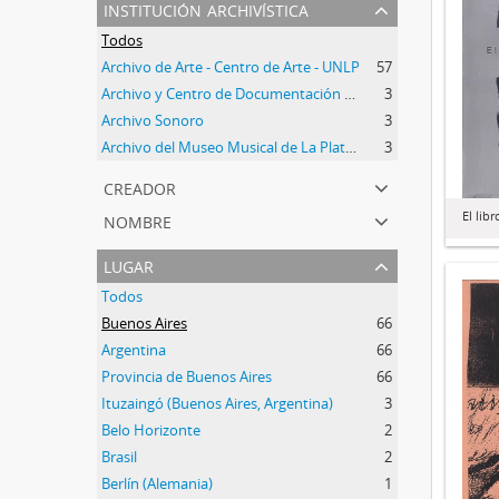
institución archivística
Todos
Archivo de Arte - Centro de Arte - UNLP
57
Archivo y Centro de Documentación del Instituto de Historia del Arte Argentino y Americano
3
Archivo Sonoro
3
Archivo del Museo Musical de La Plata Dr. Emilio Azzarini
3
creador
nombre
El lib
lugar
Todos
Buenos Aires
66
Argentina
66
Provincia de Buenos Aires
66
Ituzaingó (Buenos Aires, Argentina)
3
Belo Horizonte
2
Brasil
2
Berlín (Alemania)
1