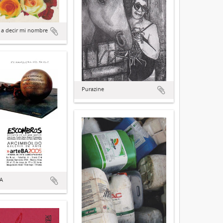
 a decir mi nombre
Purazine
BA