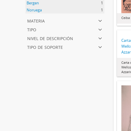
Bergen
1
Noruega
1
Ceiba 
materia
tipo
nivel de descripción
Carta
tipo de soporte
Wellc
Azzar
Carta
Wellco
Azzari