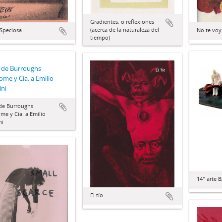
Gradientes, o reflexiones
(acerca de la naturaleza del
No te voy
Speciosa
tiempo)
 de Burroughs
ome y Cía. a Emilio
ini
 de Burroughs
me y Cía. a Emilio
ni
14° arte 
El tío