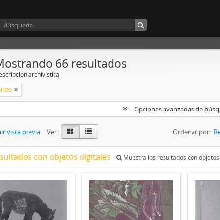
Mostrando 66 resultados
scripción archivística
ires
Opciones avanzadas de bús
r vista previa
Ver :
Ordenar por:
Re
esultados con objetos digitales
Muestra los resultados con objetos 