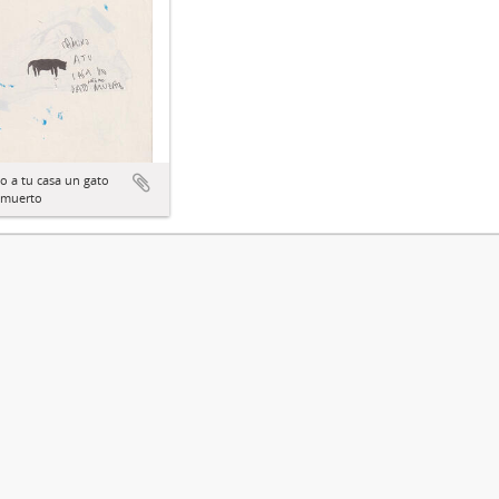
 a tu casa un gato
 muerto