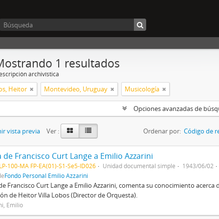
Mostrando 1 resultados
scripción archivística
os, Heitor
Montevideo, Uruguay
Musicología
Opciones avanzadas de bús
r vista previa
Ver :
Ordenar por:
Código de r
 de Francisco Curt Lange a Emilio Azzarini
P-100-MA FP-EA(01)-S1-Se5-ID026
Unidad documental simple
1943/06/02
de
Fondo Personal Emilio Azzarini
de Francisco Curt Lange a Emilio Azzarini, comenta su conocimiento acerca d
ión de Heitor Villa Lobos (Director de Orquesta).
i, Emilio