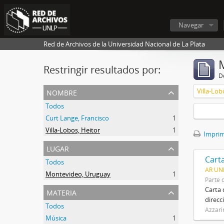
Navegar
Red de Archivos de la Universidad Nacional de La Plata
Restringir resultados por:
De
nombre
Villa-Lob
Todos
Curt Lange, Francisco
1
Villa-Lobos, Heitor
1
Imprimi
lugar
Carta
Todos
AR UNL
Montevideo, Uruguay
1
Parte 
materia
Carta 
direcc
Todos
Azzarin
Música
1