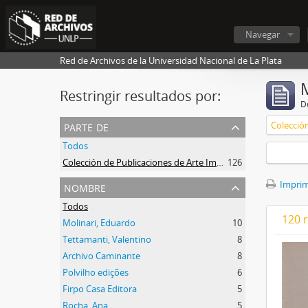
Navegar
Red de Archivos de la Universidad Nacional de La Plata
Restringir resultados por:
De
parte de
Todos
Colección de Publicaciones de Arte Impreso
126
nombre
Imprimi
Todos
120 
Molinari, Eduardo
10
Tettamanti, Valentino
8
Archivo Caminante
8
Polvilho edições
6
Firpo Casa Editora
5
Rocha, Ana
5