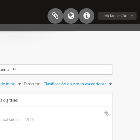
Iniciar sesión
queda
de inicio
Direction:
Clasificación en orden ascendente
s digitales
ntal simple
1999