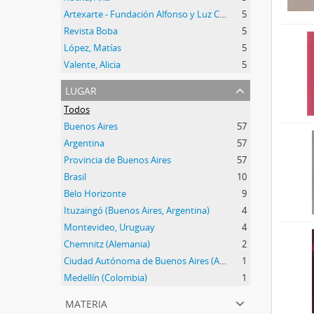
Artexarte - Fundación Alfonso y Luz Castillo
5
Revista Boba
5
López, Matías
5
Valente, Alicia
5
lugar
Todos
Buenos Aires
57
Argentina
57
Provincia de Buenos Aires
57
Brasil
10
Belo Horizonte
9
Ituzaingó (Buenos Aires, Argentina)
4
Montevideo, Uruguay
4
Chemnitz (Alemania)
2
Ciudad Autónoma de Buenos Aires (Argentina)
1
Medellín (Colombia)
1
materia