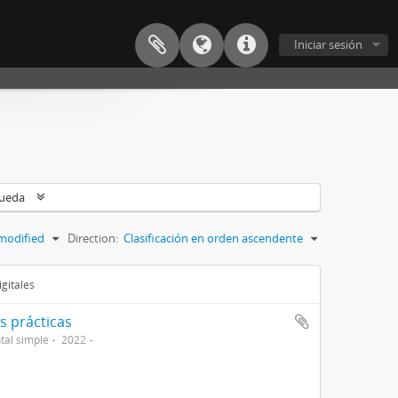
Iniciar sesión
queda
modified
Direction:
Clasificación en orden ascendente
gitales
s prácticas
al simple
2022