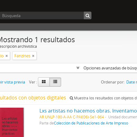
Mostrando 1 resultados
scripción archivística
vio
Fanzines
Opciones avanzadas de bús
r vista previa
Ver :
Ordenar por:
Date 
ultados con objetos digitales
Muestra los resultados con objetos di
Lxs artistas no hacemos obras. Inventamo
AR UNLP-100-A-AA C-PAI(06)-Se1-064
Unidad document
Parte de
Colección de Publicaciones de Arte Impreso