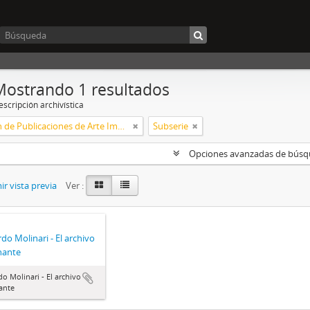
Mostrando 1 resultados
scripción archivística
Colección de Publicaciones de Arte Impreso
Subserie
Opciones avanzadas de bús
r vista previa
Ver :
do Molinari - El archivo
nante
o Molinari - El archivo
ante