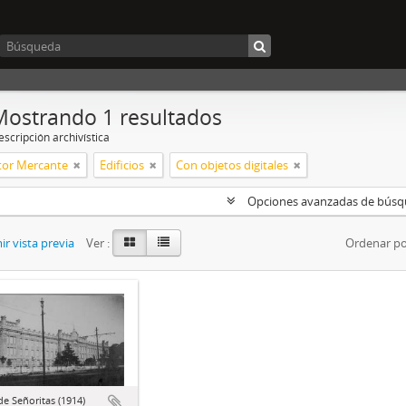
Mostrando 1 resultados
scripción archivística
ctor Mercante
Edificios
Con objetos digitales
Opciones avanzadas de bús
r vista previa
Ver :
Ordenar po
de Señoritas (1914)