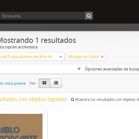
Mostrando 1 resultados
scripción archivística
Colección de Publicaciones de Arte Impreso
Morgante, Pablo
Opciones avanzadas de bús
r vista previa
Ver :
ultados con objetos digitales
Muestra los resultados con objetos di