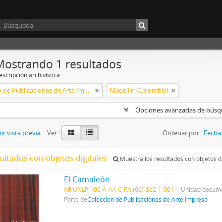
Mostrando 1 resultados
scripción archivística
Colección de Publicaciones de Arte Impreso
Medellín (Colombia)
Opciones avanzadas de bús
r vista previa
Ver :
Ordenar por:
Fecha 
ultados con objetos digitales
Muestra los resultados con objetos di
El Camaleón
AR UNLP-100-A-AA C-PAI(06)-Se2-1-001
Unidad docume
Parte de
Colección de Publicaciones de Arte Impreso