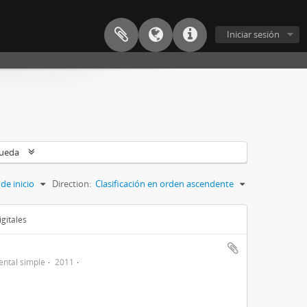
Iniciar sesión
queda
de inicio
Direction:
Clasificación en orden ascendente
gitales
ntal simple
2011