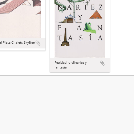
l Plata Chalets Skyline
Fealdad, ordinariez y
fantasía