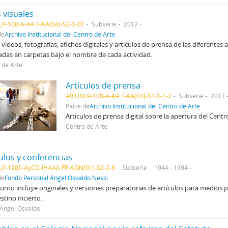
 visuales
P-100-A-AA F-AA(04)-S2-1-01
Subserie
2017
de
Archivo Institucional del Centro de Arte
videos, fotografías, afiches digitales y artículos de prensa de las diferentes
das en carpetas bajo el nombre de cada actividad.
 de Arte
Artículos de prensa
AR UNLP-100-A-AA F-AA(04)-S1-1-1-2
Subserie
2017
Parte de
Archivo Institucional del Centro de Arte
Artículos de prensa digital sobre la apertura del Cent
Centro de Arte
ulos y conferencias
LP-1200-AyCD-IHAAA FP-AON(01)-S2-2-6
Subserie
1944 - 1994
de
Fondo Personal Ángel Osvaldo Nessi
junto incluye originales y versiones preparatorias de artículos para medios p
stino incierto.
 Ángel Osvaldo