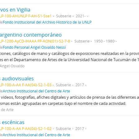
vos en Vigilia
LP-100-AHUNLP F-AH-S1-Sse1
Subserie
2021-
de
Fondo Institucional del Archivo Histórico de la UNLP
 argentino contemporáneo
LP-1200-AyCD-IHAAA FP-AON(01)-S2-7-8
Subserie
1950 - 1980
de
Fondo Personal Ángel Osvaldo Nessi
ciones, catálogos de mano y catálogos de exposiciones realizadas en la prov
es en el Departamento de Artes de la Universidad Nacional de Tucumán de 1
 Ángel Osvaldo
s audiovisuales
P-100-A-AA F-AA(04)-S2-1-03
Subserie
2017
de
Archivo Institucional del Centro de Arte
videos, fotografías, afiches digitales y artículos de prensa de las diferentes 
smas están agrupadas en carpetas bajo el nombre de cada actividad.
 de Arte
s escénicas
P-100-A-AA F-AA(04)-S2-1-02
Subserie
2017
de
Archivo Institucional del Centro de Arte