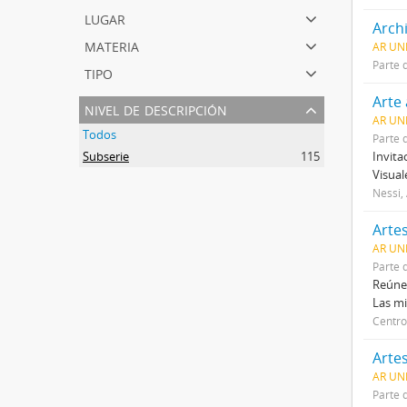
lugar
Archi
materia
AR UN
Parte 
tipo
Arte
nivel de descripción
AR UN
Todos
Parte 
Subserie
115
Invita
Visual
Nessi,
Arte
AR UNL
Parte 
Reúne 
Las mi
Centro
Arte
AR UNL
Parte 