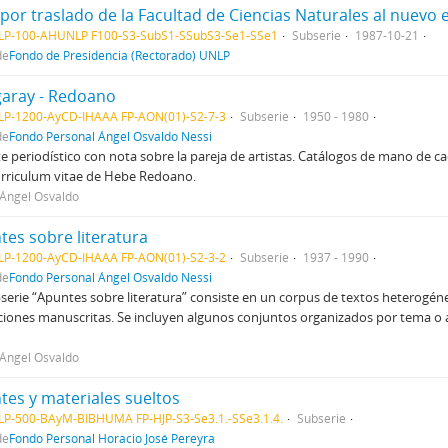
por traslado de la Facultad de Ciencias Naturales al nuevo e
LP-100-AHUNLP F100-S3-SubS1-SSubS3-Se1-SSe1
Subserie
1987-10-21
de
Fondo de Presidencia (Rectorado) UNLP
garay - Redoano
LP-1200-AyCD-IHAAA FP-AON(01)-S2-7-3
Subserie
1950 - 1980
de
Fondo Personal Ángel Osvaldo Nessi
e periodístico con nota sobre la pareja de artistas. Catálogos de mano de ca
rriculum vitae de Hebe Redoano.
 Ángel Osvaldo
tes sobre literatura
LP-1200-AyCD-IHAAA FP-AON(01)-S2-3-2
Subserie
1937 - 1990
de
Fondo Personal Ángel Osvaldo Nessi
serie “Apuntes sobre literatura” consiste en un corpus de textos hetero
iones manuscritas. Se incluyen algunos conjuntos organizados por tema o
 Ángel Osvaldo
tes y materiales sueltos
P-500-BAyM-BIBHUMA FP-HJP-S3-Se3.1.-SSe3.1.4.
Subserie
de
Fondo Personal Horacio José Pereyra