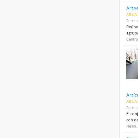
Artes
AR UNL
Parte 
Reúne 
agrupa
Centro
Artíc
AR UN
Parte 
El con
con de
Nessi,