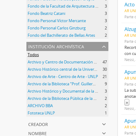
Acto 
Fondo de la Facultad de Arquitectura y Urbanismo
3
AR UN
Fondo Beatriz Catani
3
Parte 
Fondo Personal Víctor Mercante
3
Fondo Personal Carlos Ginzburg
2
Alzu
Fondo del Bachillerato de Bellas Artes
2
AR UN
Parte 
institución archivística
Recort
con cu
Todos
Nessi,
Archivo y Centro de Documentación del Instituto de Historia del Arte Argentino y Americano
47
Archivo Histórico central de la Universidad Nacional de La Plata
30
Apun
Archivo de Arte - Centro de Arte - UNLP
21
AR UN
Archivo de la Biblioteca “Prof. Guillermo Obiols”
9
Parte 
La sub
Archivo Histórico y Documental de la Facultad de Arquitectura y Urbanismo
3
anotac
Archivo de la Biblioteca Pública de la Universidad Nacional de La Plata
2
»
ARCHIVO BBA
2
Nessi,
Fototeca UNLP
1
Apun
creador
AR UNL
nombre
Parte 