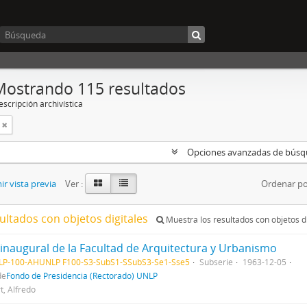
Mostrando 115 resultados
scripción archivística
Opciones avanzadas de bús
r vista previa
Ver :
Ordenar po
ultados con objetos digitales
Muestra los resultados con objetos di
 inaugural de la Facultad de Arquitectura y Urbanismo
LP-100-AHUNLP F100-S3-SubS1-SSubS3-Se1-Sse5
Subserie
1963-12-05
de
Fondo de Presidencia (Rectorado) UNLP
t, Alfredo