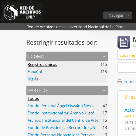
Navegar
Red de Archivos de la Universidad Nacional de La Plata
Restringir resultados por:
De
idioma
Subserie
Registros únicos
115
Español
115
Inglés
1
Imprimi
parte de
3 res
Todos
Fondo Personal Ángel Osvaldo Nessi
47
Acto
Fondo Institucional del Archivo Histórico de la UNLP
17
AR UN
Archivo Institucional del Centro de Arte
15
Parte 
Fondo de Presidencia (Rectorado) UNLP
13
Kleiner
Fondo Personal Horacio José Pereyra
6