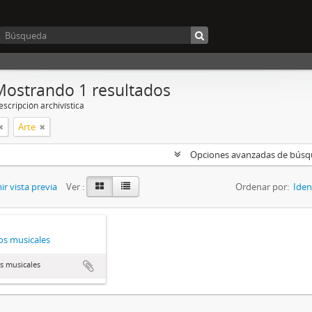
Mostrando 1 resultados
scripción archivística
Arte
Opciones avanzadas de bús
r vista previa
Ver :
Ordenar por:
Iden
s musicales
s musicales