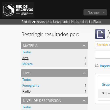
Navegar
Red de Archivos de la Universidad Nacional de La Plata
Restringir resultados por:
De
materia
Sección
Todos
Arte
1
Música
1
Imprimi
tipo
Todos
Grupo
Fonograma
1
Radio
1
Grupo
nivel de descripción
Todos