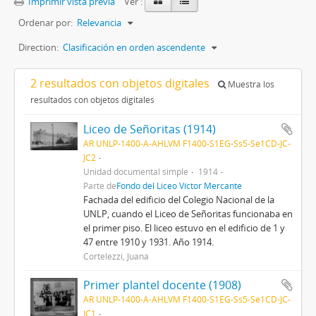
Imprimir vista previa
Ver :
Ordenar por:
Relevancia
Direction:
Clasificación en orden ascendente
2 resultados con objetos digitales
Muestra los
resultados con objetos digitales
Liceo de Señoritas (1914)
AR UNLP-1400-A-AHLVM F1400-S1EG-Ss5-Se1CD-JC-
JC2
Unidad documental simple
1914
Parte de
Fondo del Liceo Víctor Mercante
Fachada del edificio del Colegio Nacional de la
UNLP, cuando el Liceo de Señoritas funcionaba en
el primer piso. El liceo estuvo en el edificio de 1 y
47 entre 1910 y 1931. Año 1914.
Cortelezzi, Juana
Primer plantel docente (1908)
AR UNLP-1400-A-AHLVM F1400-S1EG-Ss5-Se1CD-JC-
JC1